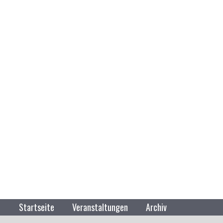
Zum
Inhalt
springen
Bund Deutscher EinsatzVeteranen 
Startseite
Veranstaltungen
Archiv